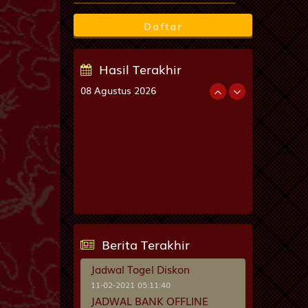
Hull Cit... vs Manchest...
i
22/08 19:30PM
Daftar
H
Hull City
Hasil Terakhir
W
Manchester United
08 Agustus 2026
1.25
HDP
-1.25
-1.12
Odds
-1.01
4D SHIO Monyet
7
9
6
8
PLAY
4D SHIO Kuda
9
1
8
6
Sevilla vs Rayo Val...
i
16/08 22:00PM
AQUARIUS 5D
8
1
4
0
9
H
Sevilla
PISCES 5D
9
0
5
1
8
W
Rayo Vallecano
-0.25
HDP
0.25
1.07
Odds
-1.05
Berita Terakhir
PLAY
Jadwal Togel Diskon
11-02-2021 05:11:40
Celta Vi... vs Osasuna
i
16/08 22:00PM
JADWAL BANK OFFLINE