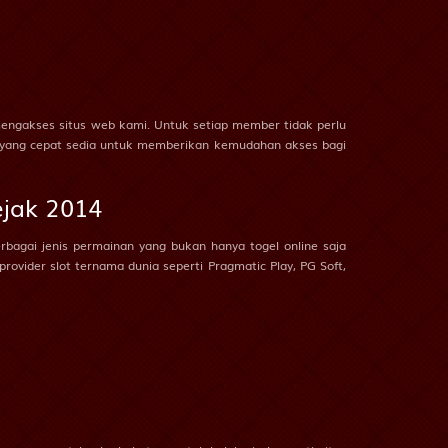
 mengakses situs web kami. Untuk setiap member tidak perlu
at yang cepat sedia untuk memberikan kemudahan akses bagi
ejak 2014
rbagai jenis permainan yang bukan hanya togel online saja
ovider slot ternama dunia seperti Pragmatic Play, PG Soft,