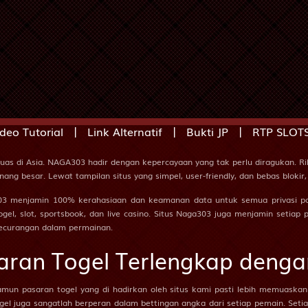
|
|
|
deo Tutorial
Link Alternatif
Bukti JP
RTP SLOT
l luas di Asia. NAGA303 hadir dengan kepercayaan yang tak perlu diragukan. R
ang besar. Lewat tampilan situs yang simpel, user-friendly, dan bebas bloki
ga303 menjamin 100% kerahasiaan dan keamanan data untuk semua privasi pa
gel, slot, sportsbook, dan live casino. Situs Naga303 juga menjamin setiap
ecurangan dalam permainan.
ran Togel Terlengkap dengan
amun pasaran togel yang di hadirkan oleh situs kami pasti lebih memuaskan
ogel juga sangatlah berperan dalam bettingan angka dari setiap pemain. Setia