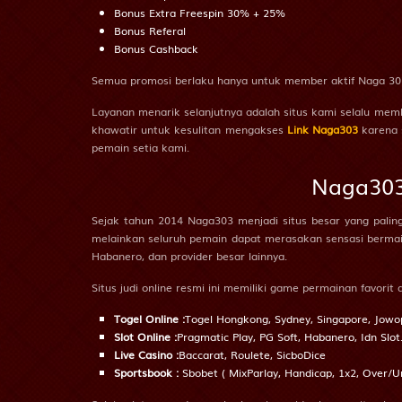
Bonus Extra Freespin 30% + 25%
Bonus Referal
PLAY
Bonus Cashback
Brentfor... vs Tottenha...
i
Semua promosi berlaku hanya untuk member aktif Naga 303,
23/08 00:30AM
Layanan menarik selanjutnya adalah situs kami selalu memb
H
Brentford
khawatir untuk kesulitan mengakses
Link Naga303
karena 
pemain setia kami.
W
Tottenham Hotspur
Naga303 
0.00
HDP
0.00
-1.28
Odds
1.11
PLAY
Sejak tahun 2014 Naga303 menjadi situs besar yang paling
melainkan seluruh pemain dapat merasakan sensasi bermain 
Racing S... vs Villarre...
Habanero, dan provider besar lainnya.
i
16/08 22:00PM
Situs judi online resmi ini memiliki game permainan favorit a
H
Racing Santander
Togel Online :
Togel Hongkong, Sydney, Singapore, Jowop
W
Villarreal
Slot Online :
Pragmatic Play, PG Soft, Habanero, Idn Slo
Live Casino :
Baccarat, Roulete, SicboDice
0.50
HDP
-0.50
-1.31
Odds
-1.13
Sportsbook :
Sbobet ( MixParlay, Handicap, 1x2, Over/U
PLAY