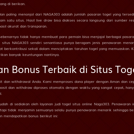
ang di berikan.
ulan paling menonjol dari NAGA303 adalah jumlah pasaran togel yang tersed
am satu situs. Hasil live draw bisa diakses secara langsung dari sumber r
asil akurat dan transparan.
ebenarnya tidak hanya membuat para pemain bisa menjajal berbagai pasaran 
situs NAGA303 sendiri senantiasa punya beragam jenis penawaran menari
ngat berkontribusi sekali dalam menciptakan taruhan togel yang memuaskan. 
rikan banyak keuntungan nantinya.
an Bonus Terbaik di Situs To
sit dan withdrawal Anda. Kami memproses dana player dengan Aman dan ce
posit dan withdraw diproses otomatis dengan waktu yang sangat cepat, hany
l.
dah di sediakan oleh layanan judi togel situs online Naga303. Penawaran
 tetapi tidak menjamin semuanya selalu punya penawaran menarik sehingga b
kan mendapatkan bonus berikut ini: