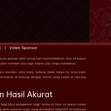
|
S
Video Sponsor
ibuan pemain aktif setiap hari memanfaatkan situs ini bukan
r, para member bisa login kapan saja tanpa hambatan.
ra member setia kami, bahkan tidak hanya itu situs kami
 permainan di lindungi dengan sistem yang sudah di rancang
 Hasil Akurat
 bagi para penggemar togel online di situs ini bukan hanya
p jenis pasaran togel yang disediakan Naga303 ini biasanya