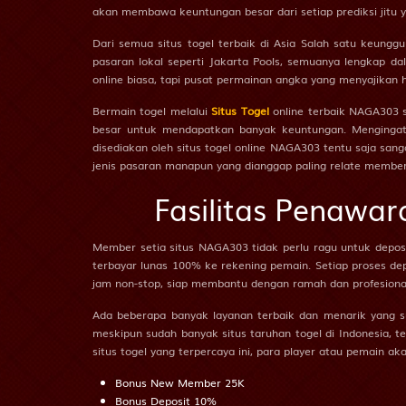
1.75
HDP
-1.75
-1.06
Odds
-1.05
akan membawa keuntungan besar dari setiap prediksi jitu y
PLAY
Dari semua situs togel terbaik di Asia Salah satu keungg
pasaran lokal seperti Jakarta Pools, semuanya lengkap dal
online biasa, tapi pusat permainan angka yang menyajikan h
PSV Eind... vs Fortuna ...
i
09/08 01:00AM
Promo
Bermain togel melalui
Situs Togel
online terbaik NAGA303 s
PROMO SBO SPORT
besar untuk mendapatkan banyak keuntungan. Mengingat 
disediakan oleh situs togel online NAGA303 tentu saja sa
H
PSV Eindhoven
jenis pasaran manapun yang dianggap paling relate membe
W
Fortuna Sittard
Fasilitas Penawar
-2.25
HDP
2.25
-1.05
Odds
-1.06
Member setia situs NAGA303 tidak perlu ragu untuk depo
PLAY
terbayar lunas 100% ke rekening pemain. Setiap proses de
jam non-stop, siap membantu dengan ramah dan profesiona
Everton vs Crystal ...
i
22/08 22:00PM
Ada beberapa banyak layanan terbaik dan menarik yang su
meskipun sudah banyak situs taruhan togel di Indonesia,
H
Everton
situs togel yang terpercaya ini, para player atau pemain a
W
Crystal Palace
Bonus New Member 25K
Bonus Deposit 10%
-0.50
HDP
0.50
1.16
Odds
-1.35